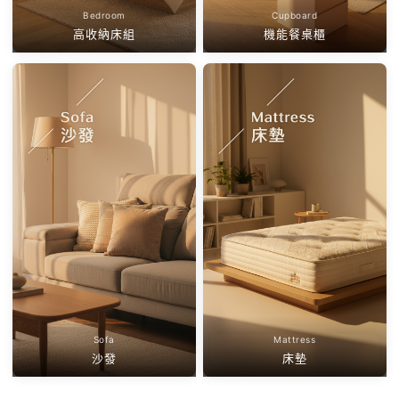
Bedroom
Cupboard
高收納床組
機能餐桌櫃
Sofa
Mattress
沙發
床墊