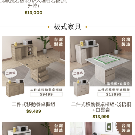
北歐風岩板茶几-大理石岩板(無
升降)
$13,000
板式家具
二件式移動餐桌櫃組
二件式移動餐桌櫃組-淺梧桐
+白雲岩
$9,499
$13,999