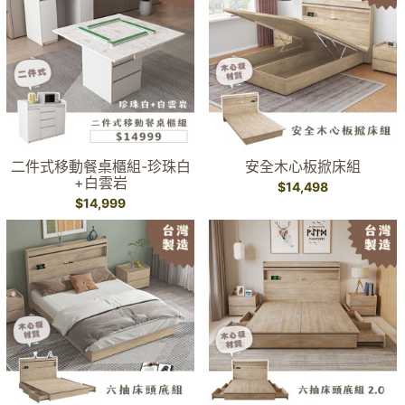
二件式移動餐桌櫃組-珍珠白
安全木心板掀床組
+白雲岩
$14,498
$14,999